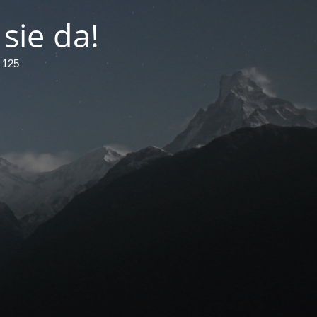
sie da!
9 125